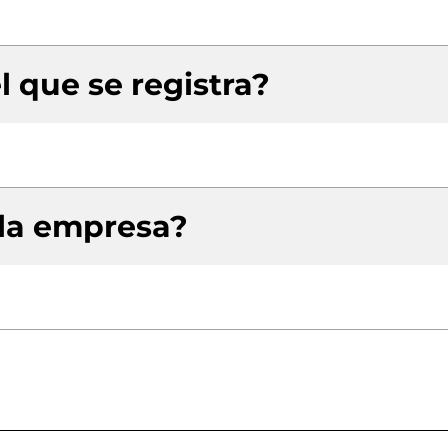
l que se registra?
 la empresa?