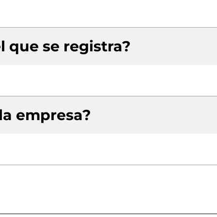
l que se registra?
 la empresa?