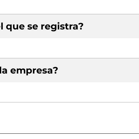
l que se registra?
 la empresa?