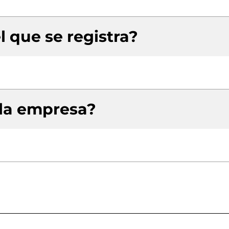
l que se registra?
 la empresa?