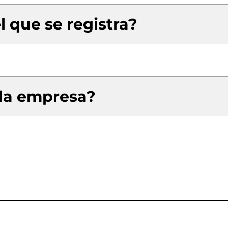
l que se registra?
 la empresa?