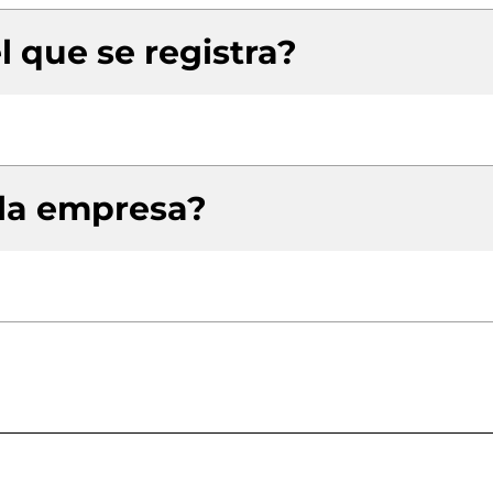
l que se registra?
 la empresa?