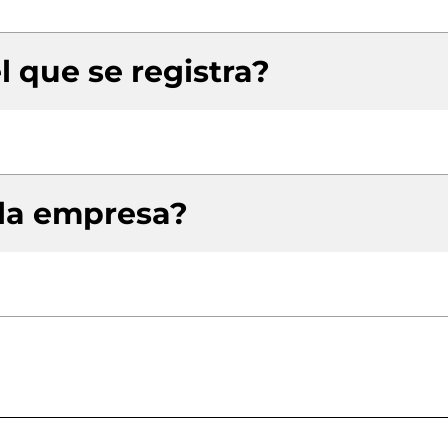
l que se registra?
 la empresa?