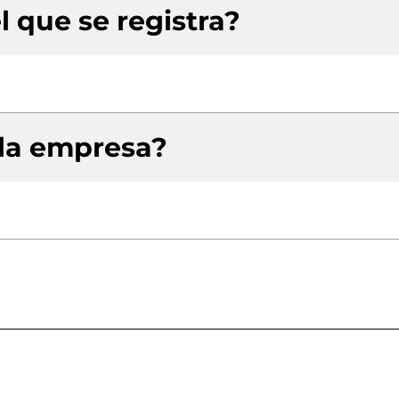
l que se registra?
 la empresa?