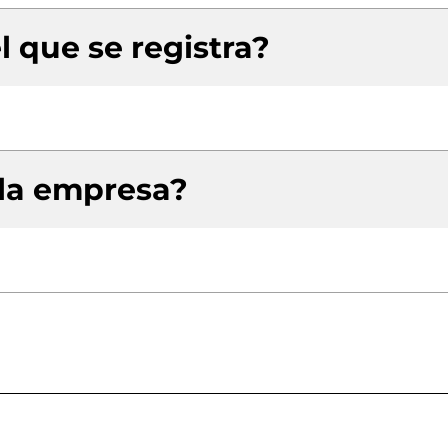
l que se registra?
 la empresa?