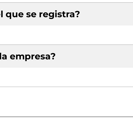
l que se registra?
 la empresa?