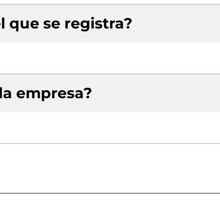
l que se registra?
 la empresa?