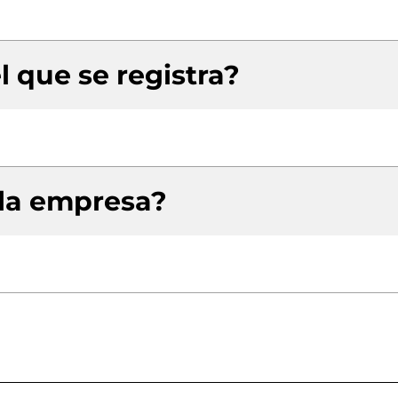
l que se registra?
 la empresa?