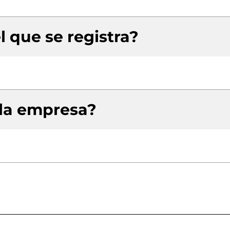
l que se registra?
 la empresa?