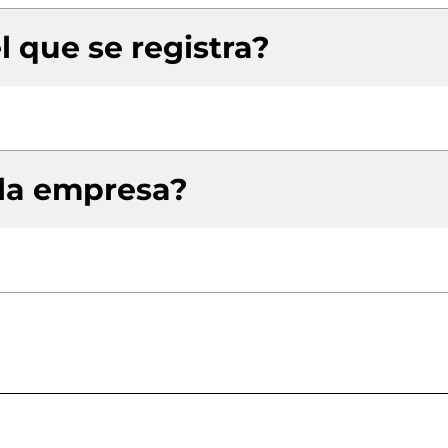
l que se registra?
 la empresa?