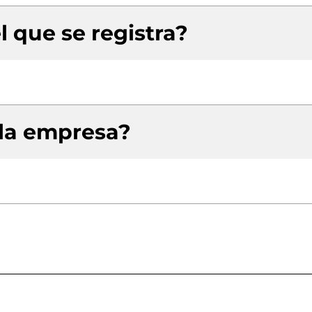
l que se registra?
 la empresa?