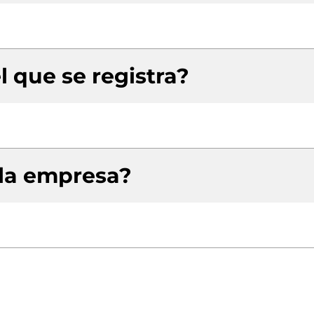
l que se registra?
 la empresa?