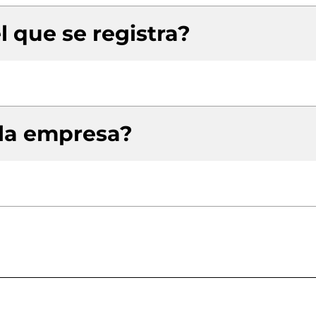
l que se registra?
 la empresa?