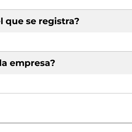
l que se registra?
 la empresa?