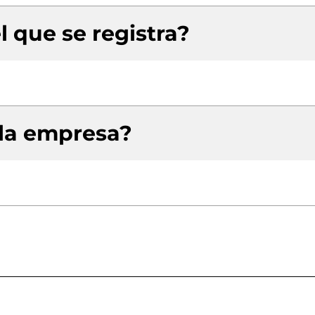
l que se registra?
 la empresa?