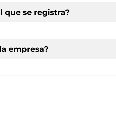
l que se registra?
 la empresa?