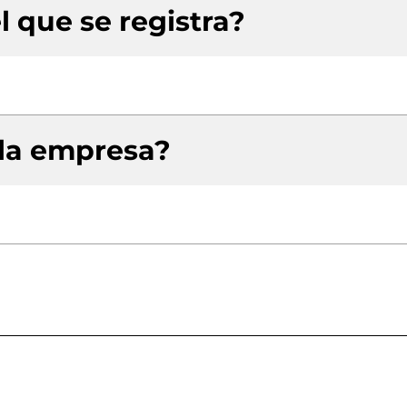
l que se registra?
 la empresa?