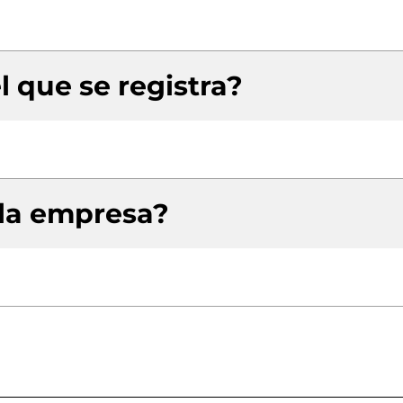
l que se registra?
 la empresa?