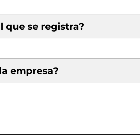
l que se registra?
 la empresa?