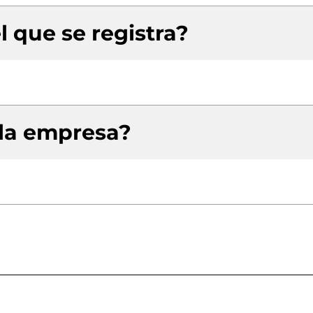
l que se registra?
 la empresa?