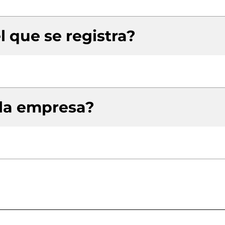
l que se registra?
 la empresa?