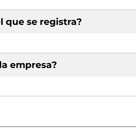
l que se registra?
 la empresa?