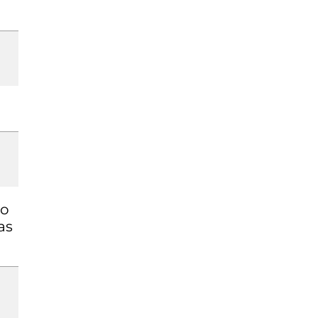
so
as