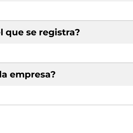
l que se registra?
 la empresa?