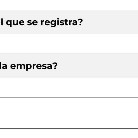
l que se registra?
 la empresa?