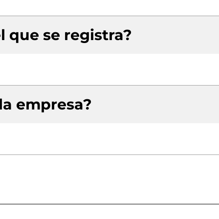
l que se registra?
 la empresa?