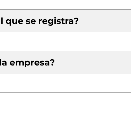
l que se registra?
 la empresa?