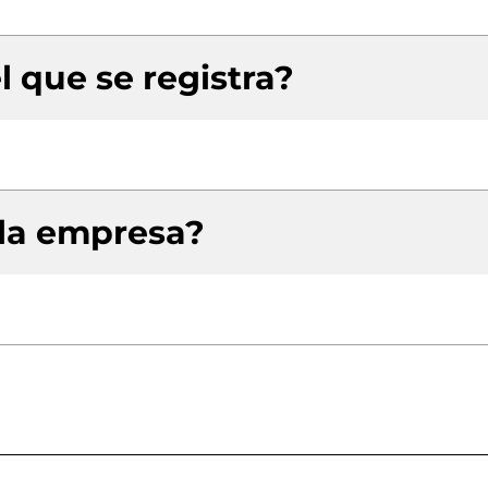
l que se registra?
 la empresa?