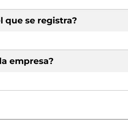
l que se registra?
 la empresa?