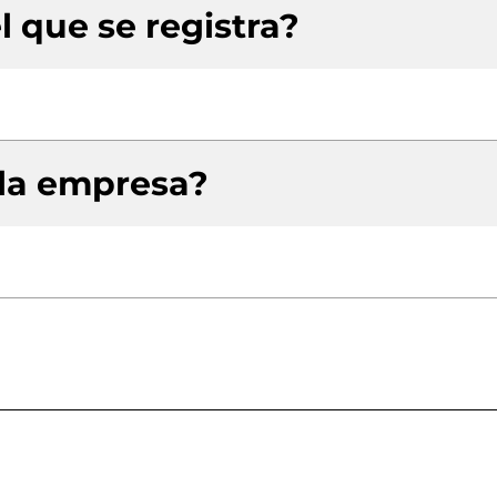
l que se registra?
 la empresa?