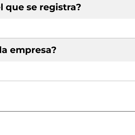
l que se registra?
 la empresa?