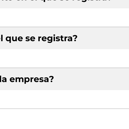
l que se registra?
 la empresa?