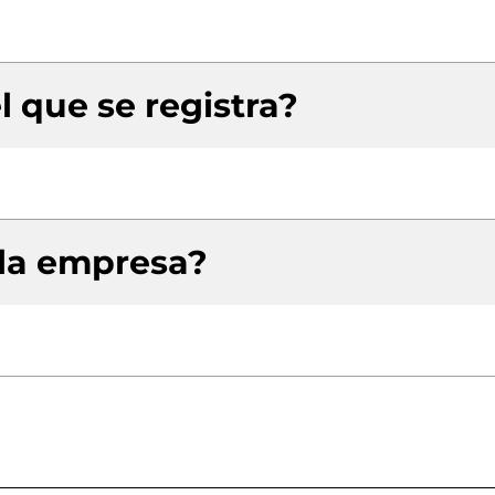
l que se registra?
 la empresa?