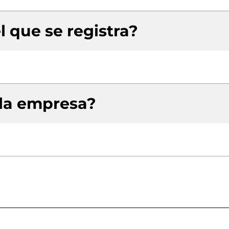
l que se registra?
 la empresa?