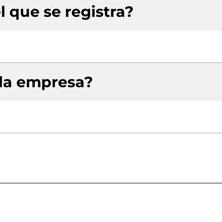
l que se registra?
 la empresa?