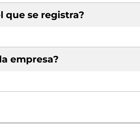
l que se registra?
 la empresa?