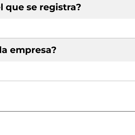
l que se registra?
 la empresa?