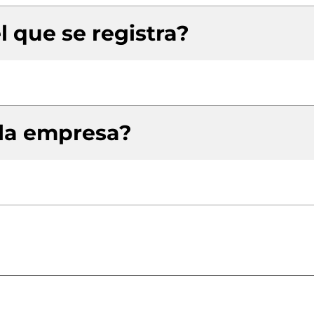
l que se registra?
 la empresa?