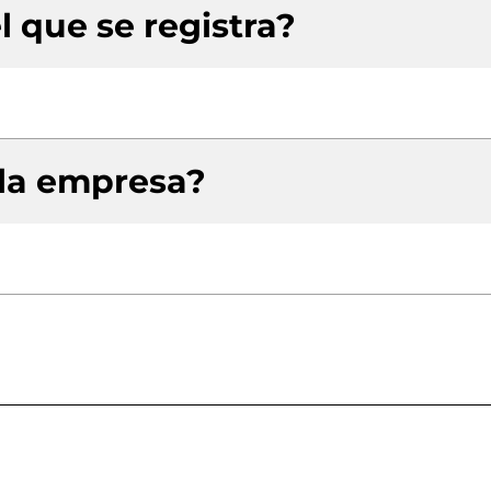
l que se registra?
 la empresa?