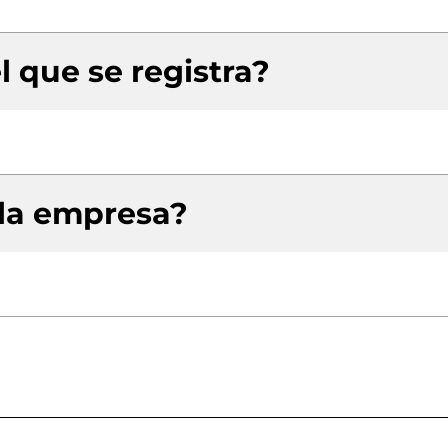
l que se registra?
 la empresa?