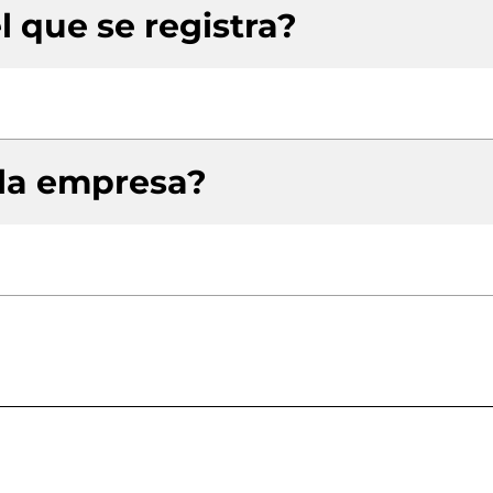
l que se registra?
 la empresa?