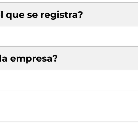
l que se registra?
 la empresa?