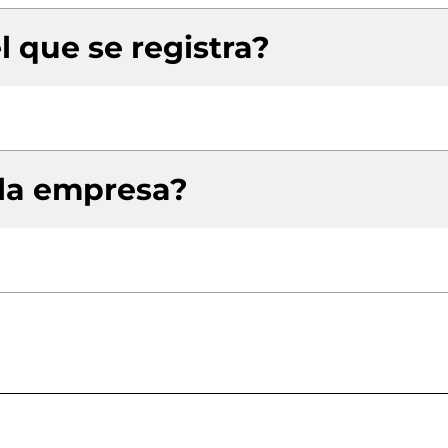
l que se registra?
 la empresa?