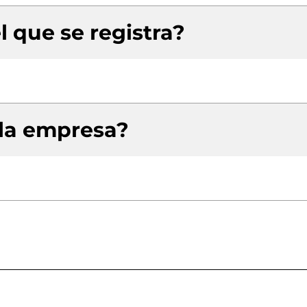
l que se registra?
 la empresa?