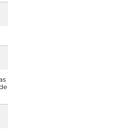
as
 de