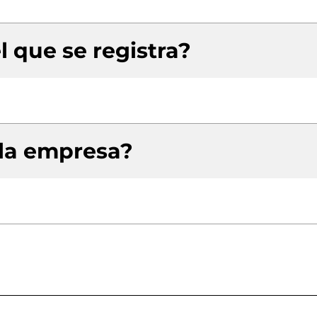
l que se registra?
 la empresa?