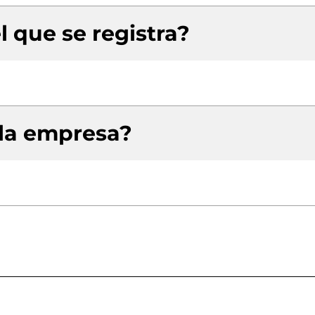
l que se registra?
 la empresa?