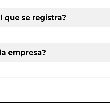
l que se registra?
 la empresa?